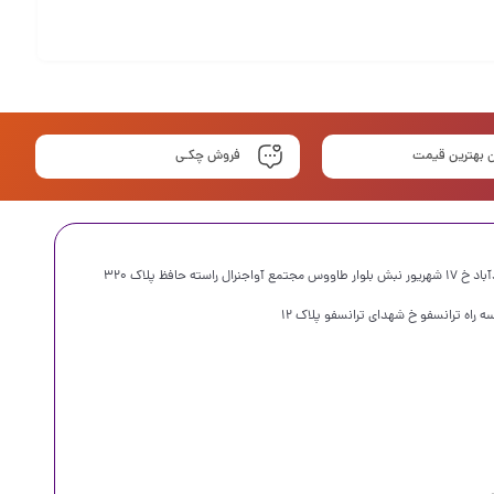
 بهترین قیمت
فروش چکـی
سته حافظ پلاک ۳۲۰
 راه ترانسفو خ شهدای ترانسفو پلاک ۱۲