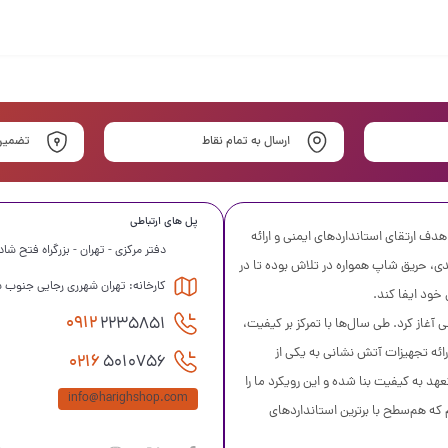
ارسال به تمام نقاط
تضمین
پل های ارتباطی
ف ارتقای استانداردهای ایمنی و ارائه
دفتر مرکزی - تهران - بزرگراه فتح شادآباد خ ۱۷ شهریور نبش بلوار طاووس مجتمع آواجنرال را
یدی، حریق شاپ همواره در تلاش بوده تا در
کارخانه: تهران شهرری رجایی جنوب سه
 خود ایفا کند.
0912
2235851
آتش نشانی آغاز کرد. طی سال‌ها با تمرکز بر کیفیت،
ائه تجهیزات آتش نشانی به یکی از
0216
5010756
هد به کیفیت بنا شده و این رویکرد ما را
info@harighshop.com
که هم‌سطح با برترین استانداردهای