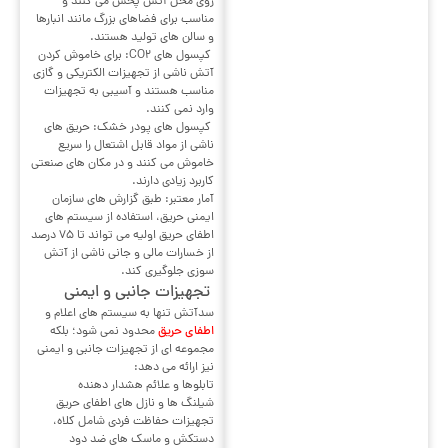
روی محل آتش پخش می کنند و
مناسب برای فضاهای بزرگ مانند انبارها
و سالن های تولید هستند.
کپسول های CO2: برای خاموش کردن
آتش ناشی از تجهیزات الکتریکی و گازی
مناسب هستند و آسیبی به تجهیزات
وارد نمی کنند.
کپسول های پودر خشک: حریق های
ناشی از مواد قابل اشتعال را سریع
خاموش می کنند و در مکان های صنعتی
کاربرد زیادی دارند.
آمار معتبر: طبق گزارش های سازمان
ایمنی حریق، استفاده از سیستم های
اطفای حریق اولیه می تواند تا ۷۵ درصد
از خسارات مالی و جانی ناشی از آتش
سوزی جلوگیری کند.
تجهیزات جانبی و ایمنی
سدآتش تنها به سیستم های اعلام و
اطفای حریق
محدود نمی شود؛ بلکه
مجموعه ای از تجهیزات جانبی و ایمنی
نیز ارائه می دهد:
تابلوها و علائم هشدار دهنده
شیلنگ ها و نازل های اطفای حریق
تجهیزات حفاظت فردی شامل کلاه،
دستکش و ماسک های ضد دود