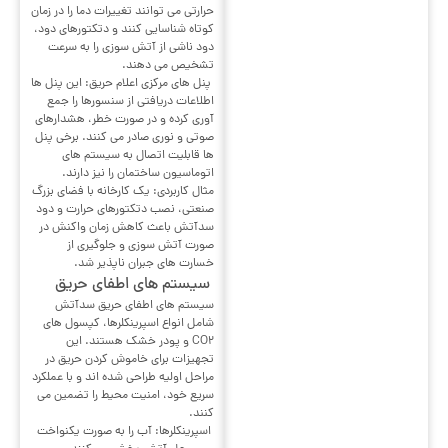
حرارتی می توانند تغییرات دما را در زمان
کوتاه شناسایی کنند و دتکتورهای دود،
دود ناشی از آتش سوزی را به سرعت
تشخیص می دهند.
پنل های مرکزی اعلام حریق: این پنل ها
اطلاعات دریافتی از سنسورها را جمع
آوری کرده و در صورت خطر، هشدارهای
صوتی و نوری صادر می کنند. برخی پنل
ها قابلیت اتصال به سیستم های
اتوماسیون ساختمان را نیز دارند.
مثال کاربردی: یک کارخانه با فضای بزرگ
صنعتی، نصب دتکتورهای حرارت و دود
سدآتش باعث کاهش زمان واکنش در
صورت آتش سوزی و جلوگیری از
خسارت های جبران ناپذیر شد.
سیستم های اطفای حریق
سیستم های اطفای حریق سدآتش
شامل انواع اسپرینکلرها، کپسول های
CO2 و پودر خشک هستند. این
تجهیزات برای خاموش کردن حریق در
مراحل اولیه طراحی شده اند و با عملکرد
سریع خود، امنیت محیط را تضمین می
کنند.
اسپرینکلرها: آب را به صورت یکنواخت