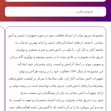
فروش چکـی
طراحی تک درب و دسترسی آسان
مجموعه حریق شاپ از ابتدای فعالیت خود در حوزه تجهیزات ایمنی و آتش
جعبه تک درب سفید امکان دسترسی سریع به تجهیزات را فراهم
نشانی، با هدف ارتقای استانداردهای ایمنی و ارائه بهترین خدمات به
جامعه آغاز به کار کرد. با تکیه بر دانش فنی و تجربه صنعتی و تولیدی،
می کند. طراحی استاندارد باعث می شود حتی در شرایط
حریق شاپ همواره در تلاش بوده تا در مسیر توسعه و نوآوری گام بردارد
اضطراری، با یک حرکت ساده درب باز شده و تجهیزات آماده
و سهمی موثر در ایجاد آرامش و امنیت برای مشتریان خود ایفا کند.
استفاده باشند.
این مجموعه از سال 1390 فعالیت خود را در زمینه طراحی و تولید
تجهیزات آتش نشانی آغاز کرد. طی سال‌ها با تمرکز بر کیفیت، فناوری‌های
پیشرفته و ارتقای دانش فنی، حریق شاپ توانسته است در زمینه تولید و
سفارشی سازی ابعاد و رنگ
ارائه تجهیزات آتش نشانی به یکی از پیشگامان این صنعت تبدیل
شود.
برند حریق شاپ همواره بر پایه اعتماد مشتریان و تعهد به کیفیت بنا
شده و این رویکرد ما را بر آن داشته که با گسترش دامنه فعالیت‌های خود،