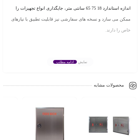
اندازه استاندارد 18 75 65 سانتی متر، جایگذاری انواع تجهیزات را
ممکن می سازد و نسخه های سفارشی نیز قابلیت تطبیق با نیازهای
خاص را دارند.
در این مقاله، به بررسی ویژگی ها، مزایا، کاربردها، استانداردها و
نمایش
ادامه مطلب
قیمت جعبه آتش نشانی فولادی تک درب سفید پرداخته شده و
پرسش های متداول کاربران پاسخ داده می شود تا انتخابی مطمئن
داشته باشید.
محصولات مشابه