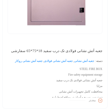
جعبه آتش نشانی فولادی تک درب سفید 18*75*65 سفارشی
دسته :
جعبه آتش نشانی
,
جعبه آتش نشانی فولادی
,
جعبه آتش نشانی روکار
STEEL FIRE BOX
Fire safety equipment storage
جعبه آتش نشانی فولادی تک درب سفید
مزایا:
محافظت کامل تجهیزات آتش نشانی
دسترسی سریع و آسان در مواقع اضطراری
بیشـتر
مقاومت بالا در برابر ضربه، حرارت و رطوبت
طراحی استاندارد و قابل نصب در محیط های مختلف